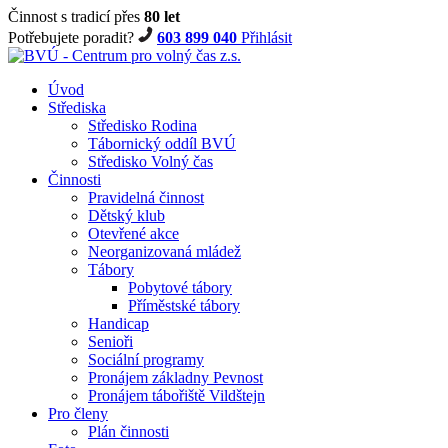
Činnost s tradicí přes
80 let
Potřebujete poradit?
603 899 040
Přihlásit
Úvod
Střediska
Středisko Rodina
Tábornický oddíl BVÚ
Středisko Volný čas
Činnosti
Pravidelná činnost
Dětský klub
Otevřené akce
Neorganizovaná mládež
Tábory
Pobytové tábory
Příměstské tábory
Handicap
Senioři
Sociální programy
Pronájem základny Pevnost
Pronájem tábořiště Vildštejn
Pro členy
Plán činnosti