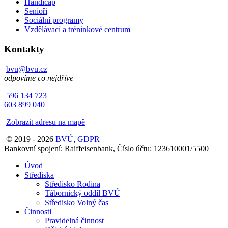
Handicap
Senioři
Sociální programy
Vzdělávací a tréninkové centrum
Kontakty
bvu@bvu.cz
odpovíme co nejdříve
596 134 723
603 899 040
Zobrazit adresu na mapě
© 2019 - 2026
BVÚ
,
GDPR
Bankovní spojení: Raiffeisenbank, Číslo účtu: 123610001/5500
Úvod
Střediska
Středisko Rodina
Tábornický oddíl BVÚ
Středisko Volný čas
Činnosti
Pravidelná činnost