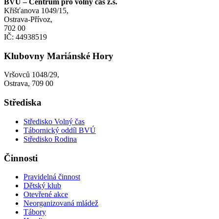
BVÚ – Centrum pro volný čas z.s.
Křišťanova 1049/15,
Ostrava-Přívoz,
702 00
IČ: 44938519
Klubovny Mariánské Hory
Vršovců 1048/29,
Ostrava, 709 00
Střediska
Středisko Volný čas
Tábornický oddíl BVÚ
Středisko Rodina
Činnosti
Pravidelná činnost
Dětský klub
Otevřené akce
Neorganizovaná mládež
Tábory