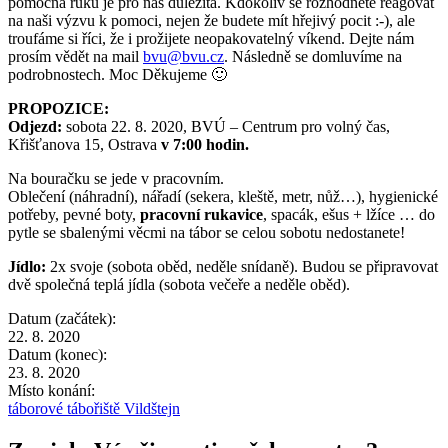
pomocná ruku je pro nás důležitá. Kdokoliv se rozhodnete reagovat
na naši výzvu k pomoci, nejen že budete mít hřejivý pocit :-), ale
troufáme si říci, že i prožijete neopakovatelný víkend. Dejte nám
prosím vědět na mail
bvu@bvu.cz
. Následně se domluvíme na
podrobnostech. Moc Děkujeme 🙂
PROPOZICE:
Odjezd:
sobota 22. 8. 2020, BVÚ – Centrum pro volný čas,
Křišťanova 15, Ostrava
v 7:00 hodin.
Na bouračku se jede v pracovním.
Oblečení (náhradní), nářadí (sekera, kleště, metr, nůž…), hygienické
potřeby, pevné boty,
pracovní rukavice
, spacák, ešus + lžíce … do
pytle se sbalenými věcmi na tábor se celou sobotu nedostanete!
Jídlo:
2x svoje (sobota oběd, neděle snídaně). Budou se připravovat
dvě společná teplá jídla (sobota večeře a neděle oběd).
Datum (začátek):
22. 8. 2020
Datum (konec):
23. 8. 2020
Místo konání:
táborové tábořiště Vildštejn