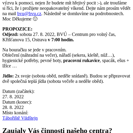
výzvu k pomoci, nejen že budete mít hřejivý pocit :-), ale troufáme
si říci, že i prožijete neopakovatelný víkend. Dejte nám prosím vědět
na mail
bvu@bvu.cz
. Následně se domluvíme na podrobnostech.
Moc Děkujeme 🙂
PROPOZICE:
Odjezd:
sobota 27. 8. 2022, BVÚ – Centrum pro volný čas,
Křišťanova 15, Ostrava
v 7:00 hodin.
Na bouračku se jede v pracovním.
Oblečení (náhradní na večer), nářadí (sekera, kleště, nůž…),
hygienické potřeby, pevné boty,
pracovní rukavice
, spacák, ešus +
lžíce …
Jídlo:
2x svoje (sobota oběd, neděle snídaně). Budou se připravovat
dvě společná teplá jídla (sobota večeře a neděle oběd).
Datum (začátek):
27. 8. 2022
Datum (konec):
28. 8. 2022
Místo konání:
Tábořiště Vildštejn
Zaujaly Vás činnosti našeho centra?