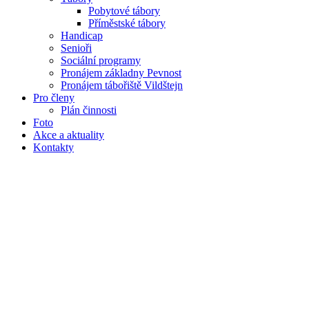
Pobytové tábory
Příměstské tábory
Handicap
Senioři
Sociální programy
Pronájem základny Pevnost
Pronájem tábořiště Vildštejn
Pro členy
Plán činnosti
Foto
Akce a aktuality
Kontakty