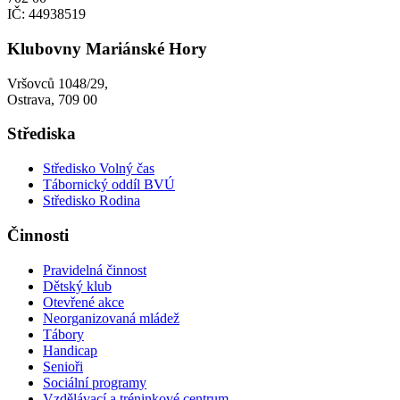
IČ: 44938519
Klubovny Mariánské Hory
Vršovců 1048/29,
Ostrava, 709 00
Střediska
Středisko Volný čas
Tábornický oddíl BVÚ
Středisko Rodina
Činnosti
Pravidelná činnost
Dětský klub
Otevřené akce
Neorganizovaná mládež
Tábory
Handicap
Senioři
Sociální programy
Vzdělávací a tréninkové centrum