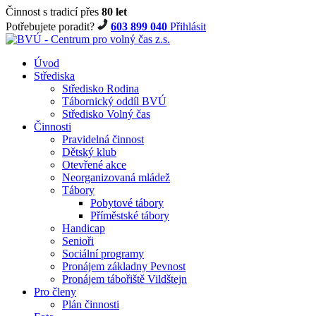
Činnost s tradicí přes
80 let
Potřebujete poradit?
603 899 040
Přihlásit
Úvod
Střediska
Středisko Rodina
Tábornický oddíl BVÚ
Středisko Volný čas
Činnosti
Pravidelná činnost
Dětský klub
Otevřené akce
Neorganizovaná mládež
Tábory
Pobytové tábory
Příměstské tábory
Handicap
Senioři
Sociální programy
Pronájem základny Pevnost
Pronájem tábořiště Vildštejn
Pro členy
Plán činnosti