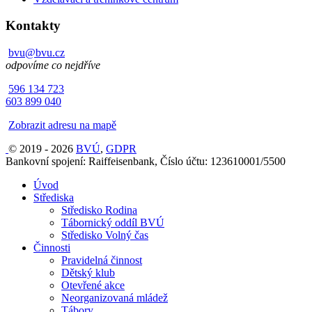
Kontakty
bvu@bvu.cz
odpovíme co nejdříve
596 134 723
603 899 040
Zobrazit adresu na mapě
© 2019 - 2026
BVÚ
,
GDPR
Bankovní spojení: Raiffeisenbank, Číslo účtu: 123610001/5500
Úvod
Střediska
Středisko Rodina
Tábornický oddíl BVÚ
Středisko Volný čas
Činnosti
Pravidelná činnost
Dětský klub
Otevřené akce
Neorganizovaná mládež
Tábory