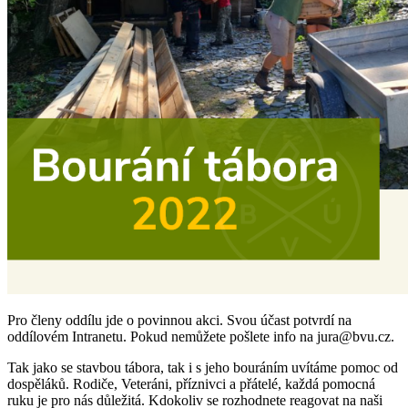
Pro členy oddílu jde o povinnou akci. Svou účast potvrdí na
oddílovém Intranetu. Pokud nemůžete pošlete info na jura@bvu.cz.
Tak jako se stavbou tábora, tak i s jeho bouráním uvítáme pomoc od
dospěláků. Rodiče, Veteráni, příznivci a přátelé, každá pomocná
ruku je pro nás důležitá. Kdokoliv se rozhodnete reagovat na naši