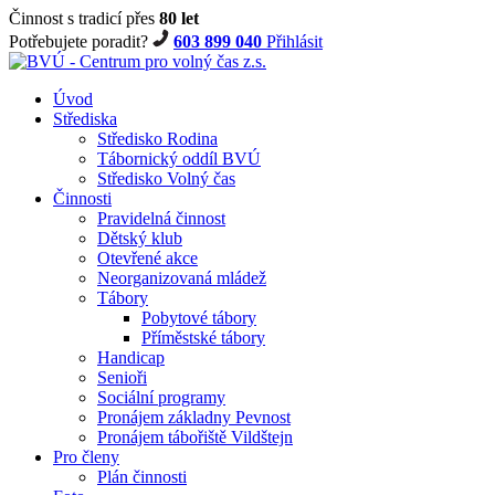
Činnost s tradicí přes
80 let
Potřebujete poradit?
603 899 040
Přihlásit
Úvod
Střediska
Středisko Rodina
Tábornický oddíl BVÚ
Středisko Volný čas
Činnosti
Pravidelná činnost
Dětský klub
Otevřené akce
Neorganizovaná mládež
Tábory
Pobytové tábory
Příměstské tábory
Handicap
Senioři
Sociální programy
Pronájem základny Pevnost
Pronájem tábořiště Vildštejn
Pro členy
Plán činnosti