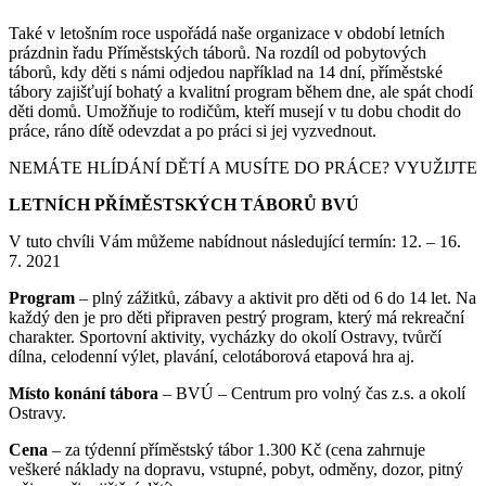
Také v letošním roce uspořádá naše organizace v období letních
prázdnin řadu Příměstských táborů. Na rozdíl od pobytových
táborů, kdy děti s námi odjedou například na 14 dní, příměstské
tábory zajišťují bohatý a kvalitní program během dne, ale spát chodí
děti domů. Umožňuje to rodičům, kteří musejí v tu dobu chodit do
práce, ráno dítě odevzdat a po práci si jej vyzvednout.
NEMÁTE HLÍDÁNÍ DĚTÍ A MUSÍTE DO PRÁCE? VYUŽIJTE
LETNÍCH PŘÍMĚSTSKÝCH TÁBORŮ BVÚ
V tuto chvíli Vám můžeme nabídnout následující termín: 12. – 16.
7. 2021
Program
– plný zážitků, zábavy a aktivit pro děti od 6 do 14 let. Na
každý den je pro děti připraven pestrý program, který má rekreační
charakter. Sportovní aktivity, vycházky do okolí Ostravy, tvůrčí
dílna, celodenní výlet, plavání, celotáborová etapová hra aj.
Místo konání tábora
– BVÚ – Centrum pro volný čas z.s. a okolí
Ostravy.
Cena
– za týdenní příměstský tábor 1.300 Kč (cena zahrnuje
veškeré náklady na dopravu, vstupné, pobyt, odměny, dozor, pitný