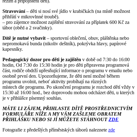
režim a připojištění dětí).
Stravování
– děti si nosí své jídlo v krabičkách (na místě možnost
přihřátí v mikrovlnné troubě).
– pro zájemce možnost zajištění stravování za příplatek 600 Kč za
tábor (oběd a 2 svačinky).
Dítě je nutné vybavit
– sportovní oblečení, obuv, pláštěnka nebo
nepromokavá bunda (nikoliv deštník), pokrývka hlavy, papírové
kapesníky.
Pedagogický dozor pro děti je zajištěn
v době od 7:30 do 16:00
hodin, Od 7:30 do 15:30 hodin je pro děti připravena programová
část, rodiče obdrží upřesňující informace o programu v emailu nebo
osobně první den. Upozorňujeme, že děti není možné během
programu uvolnit, neboť aktivity probíhají na různých
místech dle programu. Po ukončení programu je rozchod dětí vždy v
15:30 až 16:00 hod., bez doprovodu mohou odcházet děti, u kterých
je v přihlášce písemný souhlas.
MÁTE LI ZÁJEM, PŘIHLASTE DÍTĚ PROSTŘEDNICTVÍM
FORMULÁŘE NÍŽE A MY VÁM ZAŠLEME OBRATEM
PŘIHLÁŠKU NEBO SI JÍ MŮŽETE STÁHNOUT
ZDE
Fotografie z předešlých příměstských táborů naleznete
zde