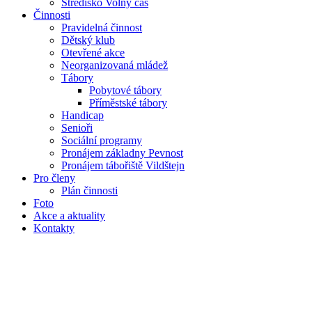
Středisko Volný čas
Činnosti
Pravidelná činnost
Dětský klub
Otevřené akce
Neorganizovaná mládež
Tábory
Pobytové tábory
Příměstské tábory
Handicap
Senioři
Sociální programy
Pronájem základny Pevnost
Pronájem tábořiště Vildštejn
Pro členy
Plán činnosti
Foto
Akce a aktuality
Kontakty