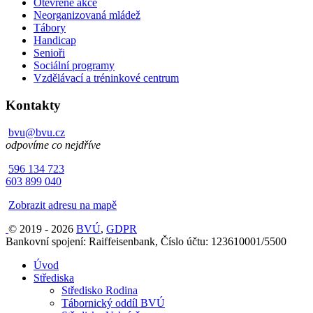
Otevřené akce
Neorganizovaná mládež
Tábory
Handicap
Senioři
Sociální programy
Vzdělávací a tréninkové centrum
Kontakty
bvu@bvu.cz
odpovíme co nejdříve
596 134 723
603 899 040
Zobrazit adresu na mapě
© 2019 - 2026
BVÚ
,
GDPR
Bankovní spojení: Raiffeisenbank, Číslo účtu: 123610001/5500
Úvod
Střediska
Středisko Rodina
Tábornický oddíl BVÚ