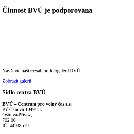
Činnost BVÚ je podporována
Navštivte naší rozsáhlou fotogalerii BVÚ
Zobrazit galerii
Sídlo centra BVÚ
BVÚ – Centrum pro volný čas z.s.
Křišťanova 1049/15,
Ostrava-Přívoz,
702 00
IČ: 44938519