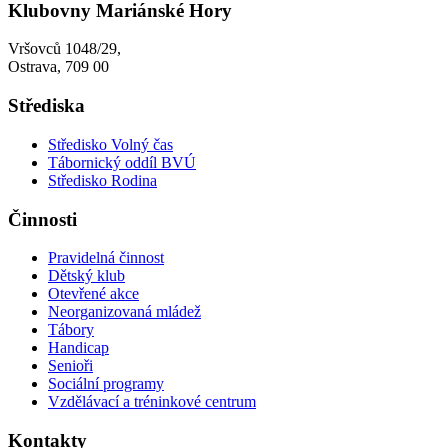
Klubovny Mariánské Hory
Vršovců 1048/29,
Ostrava, 709 00
Střediska
Středisko Volný čas
Tábornický oddíl BVÚ
Středisko Rodina
Činnosti
Pravidelná činnost
Dětský klub
Otevřené akce
Neorganizovaná mládež
Tábory
Handicap
Senioři
Sociální programy
Vzdělávací a tréninkové centrum
Kontakty