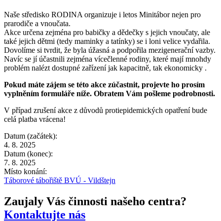
Naše středisko RODINA organizuje i letos Minitábor nejen pro
prarodiče a vnoučata.
Akce určena zejména pro babičky a dědečky s jejich vnoučaty, ale
také jejich dětmi (tedy maminky a tatínky) se i loni velice vydařila.
Dovolíme si tvrdit, že byla úžasná a podpořila mezigenerační vazby.
Navíc se jí účastnili zejména vícečlenné rodiny, které mají mnohdy
problém nalézt dostupné zařízení jak kapacitně, tak ekonomicky
.
Pokud máte zájem se této akce zúčastnit, projevte ho prosím
vyplněním formuláře níže. Obratem Vám pošleme podrobnosti.
V případ zrušení akce z důvodů protiepidemických opatření bude
celá platba vrácena!
Datum (začátek):
4. 8. 2025
Datum (konec):
7. 8. 2025
Místo konání:
Táborové tábořiště BVÚ - Vildštejn
Zaujaly Vás činnosti našeho centra?
Kontaktujte nás