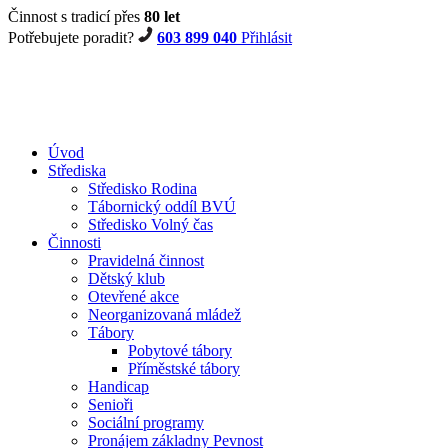
Činnost s tradicí přes
80 let
Potřebujete poradit?
603 899 040
Přihlásit
Úvod
Střediska
Středisko Rodina
Tábornický oddíl BVÚ
Středisko Volný čas
Činnosti
Pravidelná činnost
Dětský klub
Otevřené akce
Neorganizovaná mládež
Tábory
Pobytové tábory
Příměstské tábory
Handicap
Senioři
Sociální programy
Pronájem základny Pevnost