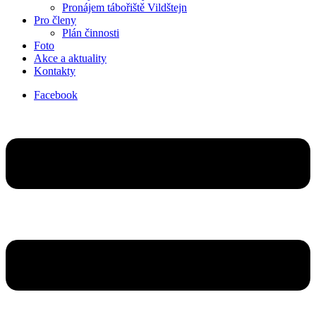
Pronájem tábořiště Vildštejn
Pro členy
Plán činnosti
Foto
Akce a aktuality
Kontakty
Facebook