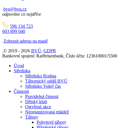
bvu@bvu.cz
odpovíme co nejdříve
596 134 723
603 899 040
Zobrazit adresu na mapě
© 2019 - 2026
BVÚ
,
GDPR
Bankovní spojení: Raiffeisenbank, Číslo účtu: 123610001/5500
Úvod
Střediska
Středisko Rodina
Tábornický oddíl BVÚ
Středisko Volný čas
Činnosti
Pravidelná činnost
Dětský klub
Otevřené akce
Neorganizovaná mládež
Tábory
Pobytové tábory
Příměstské tábory