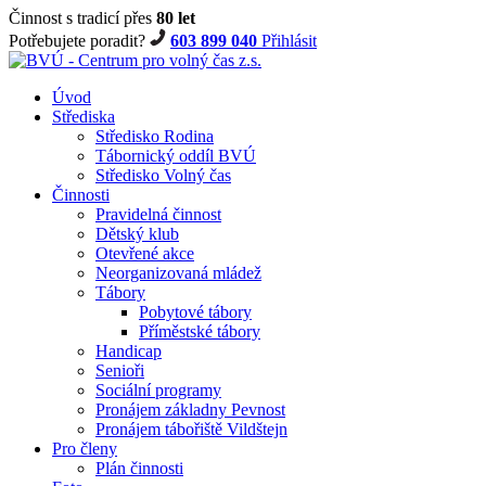
Činnost s tradicí přes
80 let
Potřebujete poradit?
603 899 040
Přihlásit
Úvod
Střediska
Středisko Rodina
Tábornický oddíl BVÚ
Středisko Volný čas
Činnosti
Pravidelná činnost
Dětský klub
Otevřené akce
Neorganizovaná mládež
Tábory
Pobytové tábory
Příměstské tábory
Handicap
Senioři
Sociální programy
Pronájem základny Pevnost
Pronájem tábořiště Vildštejn
Pro členy
Plán činnosti