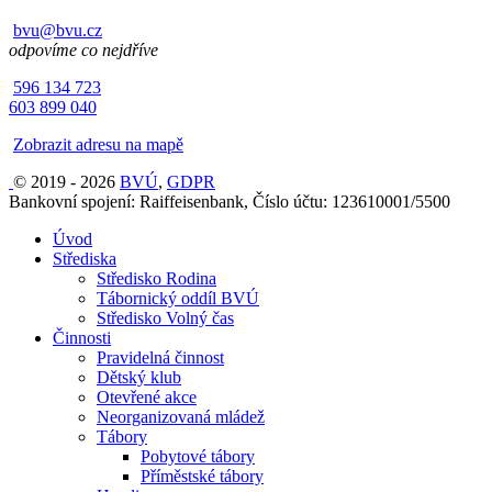
bvu@bvu.cz
odpovíme co nejdříve
596 134 723
603 899 040
Zobrazit adresu na mapě
© 2019 - 2026
BVÚ
,
GDPR
Bankovní spojení: Raiffeisenbank, Číslo účtu: 123610001/5500
Úvod
Střediska
Středisko Rodina
Tábornický oddíl BVÚ
Středisko Volný čas
Činnosti
Pravidelná činnost
Dětský klub
Otevřené akce
Neorganizovaná mládež
Tábory
Pobytové tábory
Příměstské tábory