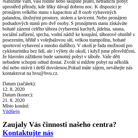
Nabízíme vám, vaší rodině nebo skupině přátel, netradiční pobyt
uprostřed přírody, kde lišky dávají dobrou noc. K dispozici je
pronájem velkého stanu s kapacitou až 8 osob vybavených
palandou, úložnými prostory, stolem a lavicemi. Nebo pronájem
podsadových stanů pro dvě osoby. S pronájmem stanu získáváte
bohaté zázemí celého tábora (vybavená kuchyň, jídelna, sauna,
sociální zařízení, sprcha, vodní nádrž ke koupání, táborové ohniště s
posezením, hřiště s volejbalovou sítí, velkou trampolínu, bohaté
sportovní vybavení a mnoho dalšího). V okolí je řada možností pro
cykloturistiku bez lidí, ale i výlety do okolí, i když jsme přesvědčeni,
že hlavním zážitkem bude samotný pobyt v táboře. Vaše děti
nebudete schopni odtud dostat. Zvolit si můžete pobyt na několik
dní nebo strávit i delší dovolenou.Pokud máte zájem, neváhejte nás
kontaktovat na bvu@bvu.cz.
Datum (začátek):
12. 8. 2020
Datum (konec):
21. 8. 2020
Místo konání:
Vildštejn
Zaujaly Vás činnosti našeho centra?
Kontaktujte nás