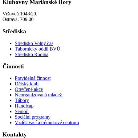
Klubovny Mariánské Hory
Vršovců 1048/29,
Ostrava, 709 00
Střediska
Středisko Volný čas
Tábornický oddíl BVÚ
Středisko Rodina
Činnosti
Pravidelná činnost
Dětský klub
Otevřené akce
Neorganizovaná mládež
Tábory
Handicap
Senioři
Sociální programy
Vzdělávací a tréninkové centrum
Kontakty