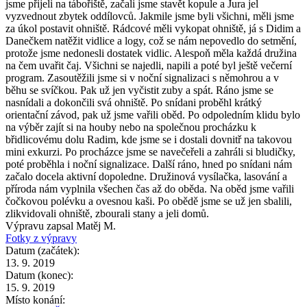
jsme přijeli na tábořiště, začali jsme stavět kopule a Jura jel
vyzvednout zbytek oddílovců. Jakmile jsme byli všichni, měli jsme
za úkol postavit ohniště. Rádcové měli vykopat ohniště, já s Didim a
Danečkem natěžit vidlice a logy, což se nám nepovedlo do setmění,
protože jsme nedonesli dostatek vidlic. Alespoň měla každá družina
na čem uvařit čaj. Všichni se najedli, napili a poté byl ještě večerní
program. Zasoutěžili jsme si v noční signalizaci s němohrou a v
běhu se svíčkou. Pak už jen vyčistit zuby a spát. Ráno jsme se
nasnídali a dokončili svá ohniště. Po snídani proběhl krátký
orientační závod, pak už jsme vařili oběd. Po odpoledním klidu bylo
na výběr zajít si na houby nebo na společnou procházku k
břidlicovému dolu Radim, kde jsme se i dostali dovnitř na takovou
mini exkurzi. Po procházce jsme se navečeřeli a zahráli si bludičky,
poté proběhla i noční signalizace. Další ráno, hned po snídani nám
začalo docela aktivní dopoledne. Družinová vysílačka, lasování a
příroda nám vyplnila všechen čas až do oběda. Na oběd jsme vařili
čočkovou polévku a ovesnou kaši. Po obědě jsme se už jen sbalili,
zlikvidovali ohniště, zbourali stany a jeli domů.
Výpravu zapsal Matěj M.
Fotky z výpravy
Datum (začátek):
13. 9. 2019
Datum (konec):
15. 9. 2019
Místo konání: