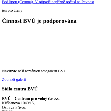
Pod lípou (Čermná). V případě nepřízně počasí na Pevnost
jen pro členy
Činnost BVÚ je podporována
Navštivte naší rozsáhlou fotogalerii BVÚ
Zobrazit galerii
Sídlo centra BVÚ
BVÚ – Centrum pro volný čas z.s.
Křišťanova 1049/15,
Ostrava-Přívoz,