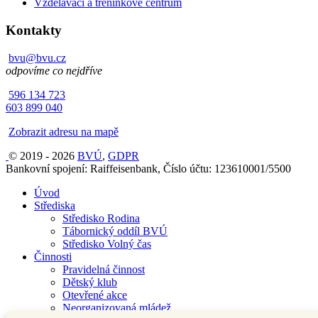
Vzdělávací a tréninkové centrum
Kontakty
bvu@bvu.cz
odpovíme co nejdříve
596 134 723
603 899 040
Zobrazit adresu na mapě
© 2019 - 2026
BVÚ
,
GDPR
Bankovní spojení: Raiffeisenbank, Číslo účtu: 123610001/5500
Úvod
Střediska
Středisko Rodina
Tábornický oddíl BVÚ
Středisko Volný čas
Činnosti
Pravidelná činnost
Dětský klub
Otevřené akce
Neorganizovaná mládež