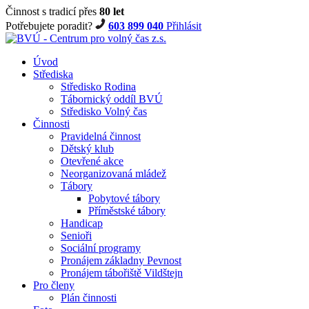
Činnost s tradicí přes
80 let
Potřebujete poradit?
603 899 040
Přihlásit
Úvod
Střediska
Středisko Rodina
Tábornický oddíl BVÚ
Středisko Volný čas
Činnosti
Pravidelná činnost
Dětský klub
Otevřené akce
Neorganizovaná mládež
Tábory
Pobytové tábory
Příměstské tábory
Handicap
Senioři
Sociální programy
Pronájem základny Pevnost
Pronájem tábořiště Vildštejn
Pro členy
Plán činnosti