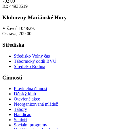
702 00
IČ: 44938519
Klubovny Mariánské Hory
Vršovců 1048/29,
Ostrava, 709 00
Střediska
Středisko Volný čas
Tábornický oddíl BVÚ
Středisko Rodina
Činnosti
Pravidelná činnost
Dětský klub
Otevřené akce
Neorganizovaná mládež
Tábory
Handicap
Senioři
Sociální programy