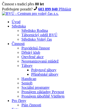
Činnost s tradicí přes
80 let
Potřebujete poradit?
603 899 040
Přihlásit
Úvod
Střediska
Středisko Rodina
Tábornický oddíl BVÚ
Středisko Volný čas
Činnosti
Pravidelná činnost
Dětský klub
Otevřené akce
Neorganizovaná mládež
Tábory
Pobytové tábory
Příměstské tábory
Handicap
Senioři
Sociální programy
Pronájem základny Pevnost
Pronájem tábořiště Vildštejn
Pro členy
Plán činnosti